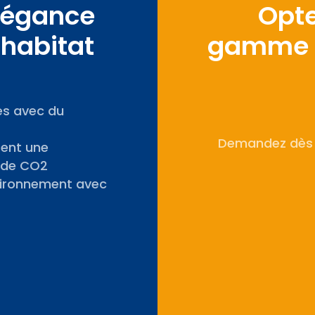
Élégance
Opte
 habitat
gamme a
es avec du
Demandez dès m
ent une
s de CO2
nvironnement avec