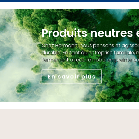
Produits neutres
Chez Hörmann, nous pensons et agisson
durable. En tant qu'entreprise familial
fermement à réduire notre empreinte c
En savoir plus