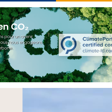
 en CO₂
s pour un avenir
e, nous nous engageons
arbone.