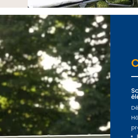
C
So
él
Dé
Hö
pr