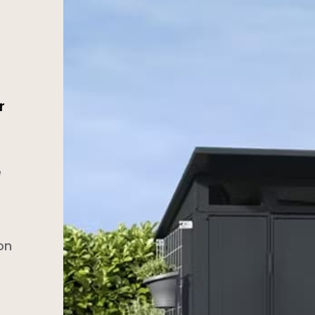
r
é
on