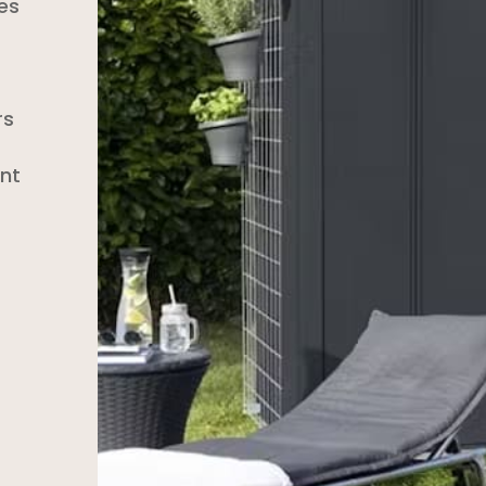
es
rs
nt