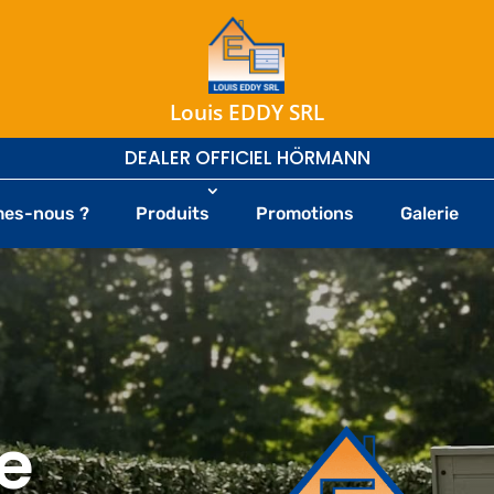
Louis EDDY SRL
DEALER OFFICIEL HÖRMANN
mes-nous ?
Produits
Promotions
Galerie
e