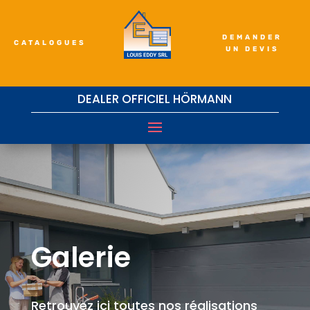
DEMANDER
CATALOGUES
UN DEVIS
DEALER OFFICIEL HÖRMANN
Galerie
Retrouvez ici toutes nos réalisations