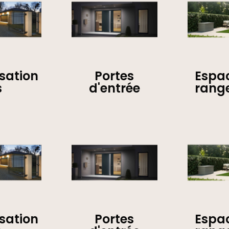
sation
Portes
Espa
s
d'entrée
rang
sation
Portes
Espa